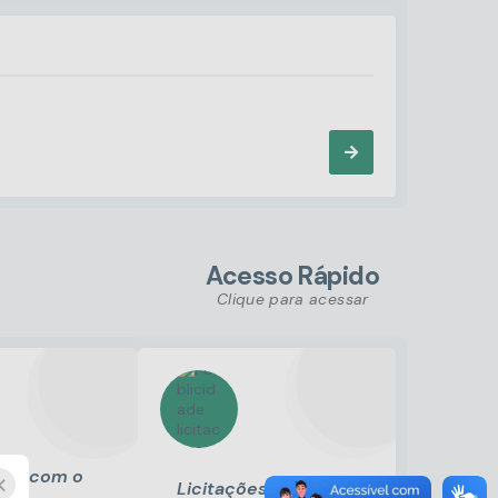
Acesso Rápido
Clique para acessar
ando com o
×
Licitações