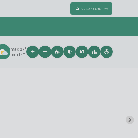
LOGIN / CADASTRO
max 27°
min 14°