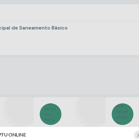
icipal de Saneamento Básico
Serviços Fiscais e
Fiscaliz
PTU ONLINE
 Servidor