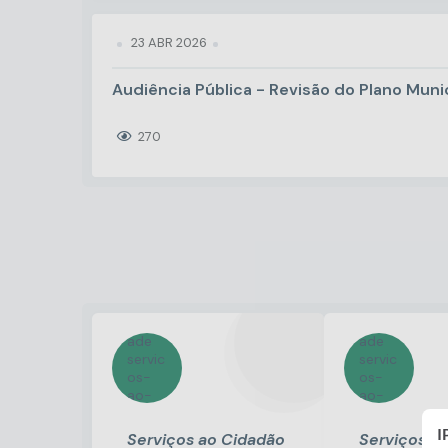
23 ABR 2026
Audiência Pública - Revisão do Plano Mun
270
I
Serviços ao Cidadão
Serviços ao