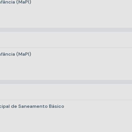
nfância (MaPI)
nfância (MaPI)
icipal de Saneamento Básico