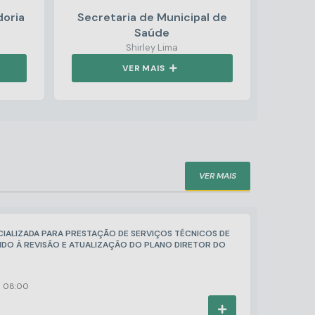
doria
Secretaria de Municipal de
Secre
Saúde
Plan
Shirley Lima
VER MAIS
VER MAIS
IALIZADA PARA PRESTAÇÃO DE SERVIÇOS TÉCNICOS DE
NDO À REVISÃO E ATUALIZAÇÃO DO PLANO DIRETOR DO
08:00