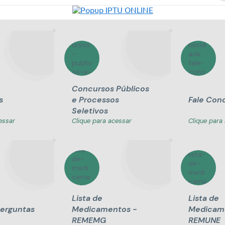
Tributários
TCE
essar
Clique para acessar
Clique para
Concursos Públicos
s
e Processos
Fale Con
Seletivos
essar
Clique para acessar
Clique para
Lista de
Lista de
Perguntas
Medicamentos -
Medicam
REMEMG
REMUNE